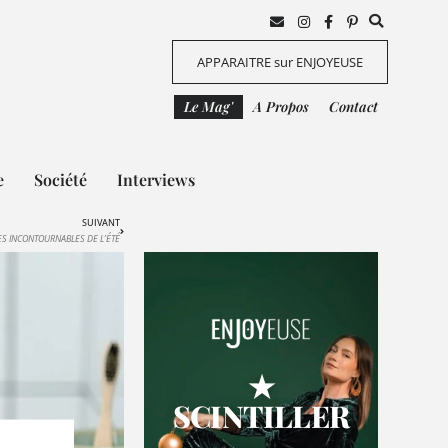
APPARAITRE sur ENJOYEUSE
Le Mag'
A Propos
Contact
e
Société
Interviews
SUIVANT
ES INCONTOURNABLES DE L’ÉTÉ
★
SCINTILLER