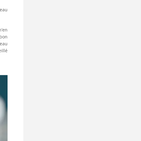
peau
n’en
 bon
peau
illé