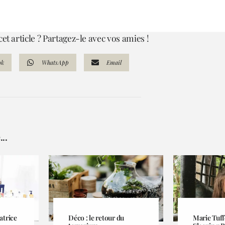
et article ? Partagez-le avec vos amies !
ok
WhatsApp
Email
..
atrice
Déco : le retour du
Marie Tuff