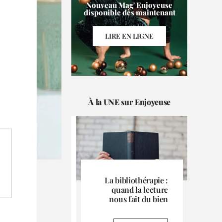
Nouveau Mag' Enjoyeuse
disponible dès maintenant
LIRE EN LIGNE
À la UNE sur Enjoyeuse
La bibliothérapie :
quand la lecture
nous fait du bien