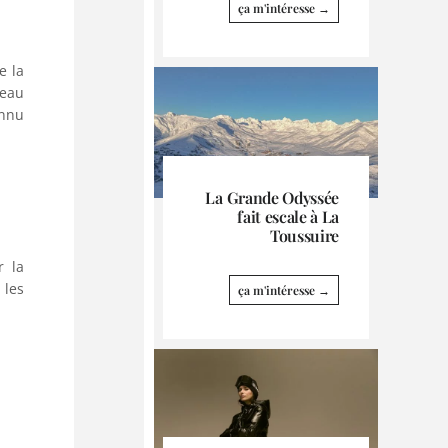
ça m'intéresse →
e la
reau
onnu
La Grande Odyssée
fait escale à La
Toussuire
r la
 les
ça m'intéresse →