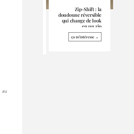
Zip-Shift : la
doudoune réversible
qui change de look
en un zip
ça m'intéresse →
é au