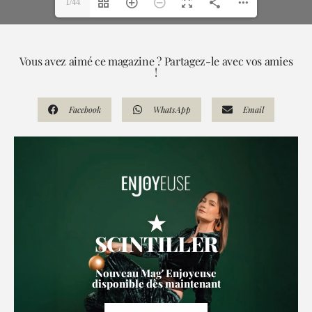
1/44
Vous avez aimé ce magazine ? Partagez-le avec vos amies
!
Facebook
WhatsApp
Email
★
SCINTILLER
Nouveau Mag' Enjoyeuse
disponible dès maintenant