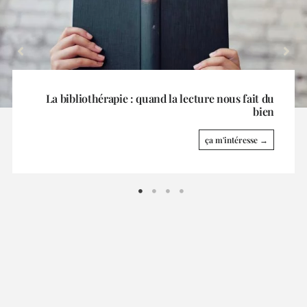
La Grande Odyssée fait escale à La Toussuire
ça m'intéresse →