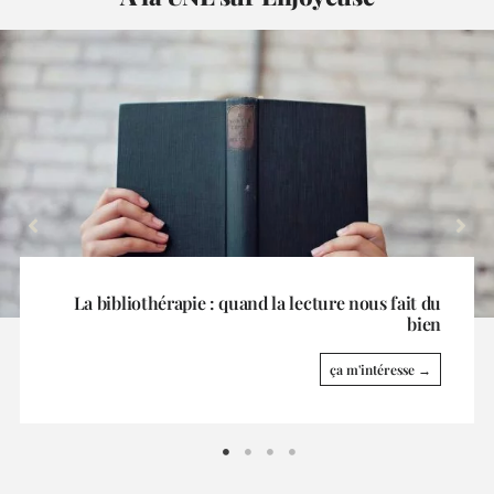
La Grande Odyssée fait escale à La Toussuire
ça m'intéresse →