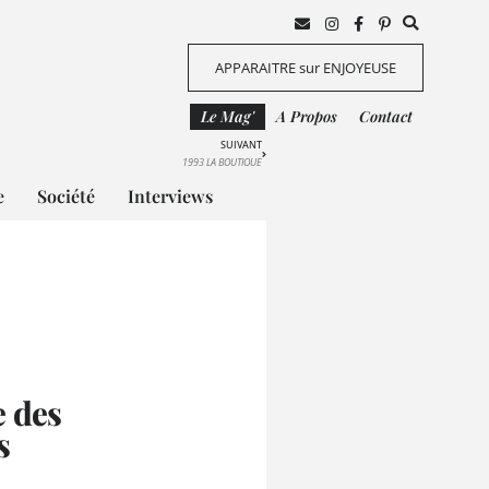
APPARAITRE sur ENJOYEUSE
Le Mag'
A Propos
Contact
SUIVANT
1993 LA BOUTIQUE
e
Société
Interviews
e des
s