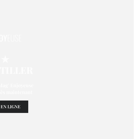
★
TILLER
Mag' Enjoyeuse
dès maintenant
 EN LIGNE