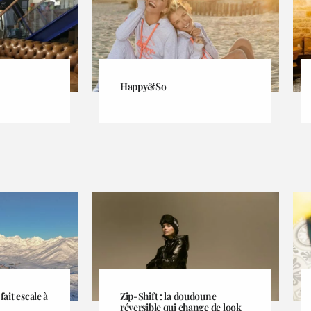
Happy&So
ait escale à
Zip-Shift : la doudoune
réversible qui change de look