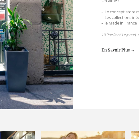
On aime :
– Le concept store
– Les collections iné
– le Made in France
19 Rue René Leynaud, 
En Savoir Plus →