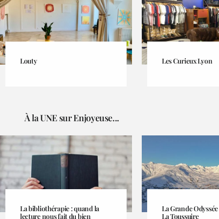
Louty
Les Curieux Lyon
À la UNE sur Enjoyeuse...
La bibliothérapie : quand la
La Grande Odyssée f
lecture nous fait du bien
La Toussuire