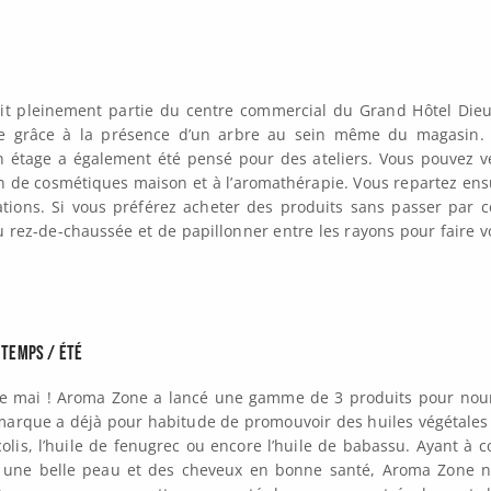
it pleinement partie du centre commercial du Grand Hôtel Die
ue grâce à la présence d’un arbre au sein même du magasin.
 étage a également été pensé pour des ateliers. Vous pouvez v
on de cosmétiques maison et à l’aromathérapie. Vous repartez ens
ations. Si vous préférez acheter des produits sans passer par c
 au rez-de-chaussée et de papillonner entre les rayons pour faire v
ntemps / été
de mai ! Aroma Zone a lancé une gamme de 3 produits pour nour
 marque a déjà pour habitude de promouvoir des huiles végétales
lis, l’huile de fenugrec ou encore l’huile de babassu. Ayant à 
our une belle peau et des cheveux en bonne santé, Aroma Zone 