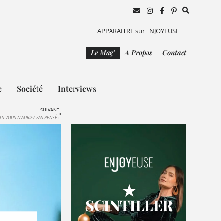
APPARAITRE sur ENJOYEUSE
Le Mag'
A Propos
Contact
e
Société
Interviews
SUIVANT
S VOUS N’AURIEZ PAS PENSÉ !
★
SCINTILLER