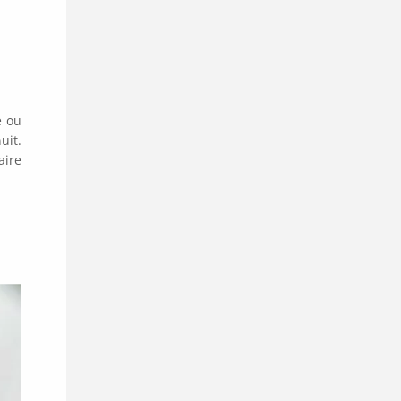
e ou
uit.
aire