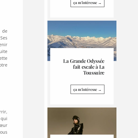
ça m'intéresse →
u de
 Ses
enir
uite
ette
La Grande Odyssée
otre
fait escale à La
Toussuire
ça m'intéresse →
rir,
 qui
cœur
nous