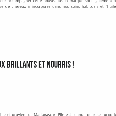
. Pour accompagner cette nouveauté, la marque sort également 
usse de cheveux à incorporer dans nos soins habituels et l’huil
x brillants et nourris !
sable et provient de Madagascar. Elle est connue pour ses propri