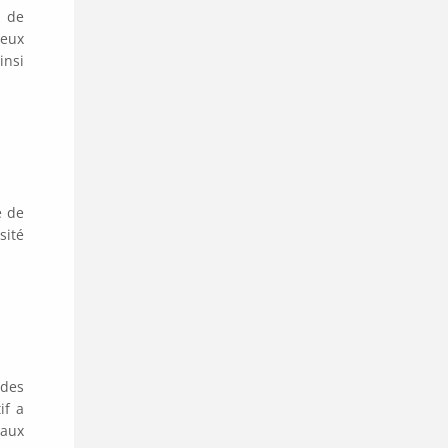
t de
veux
insi
e de
sité
 des
if a
 aux