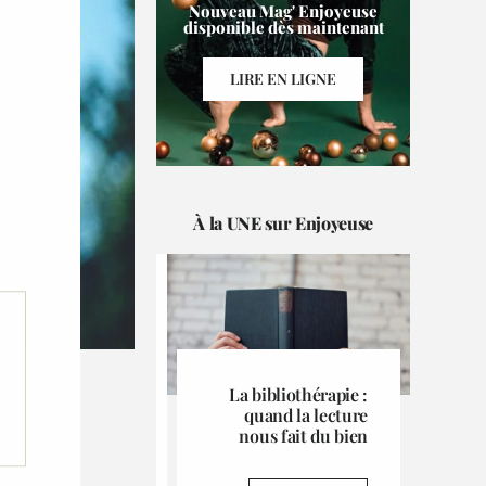
Nouveau Mag' Enjoyeuse
disponible dès maintenant
LIRE EN LIGNE
À la UNE sur Enjoyeuse
La bibliothérapie :
quand la lecture
nous fait du bien