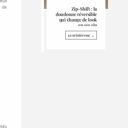
deux
e de
Zip-Shift : la
doudoune réversible
qui change de look
en un zip
ça m'intéresse →
étés