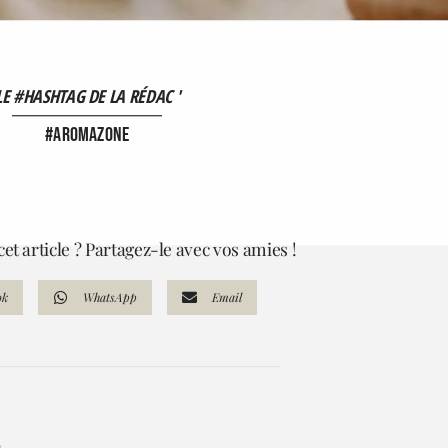
LE #HASHTAG DE LA RÉDAC '
#aromazone
et article ? Partagez-le avec vos amies !
ok
WhatsApp
Email
..